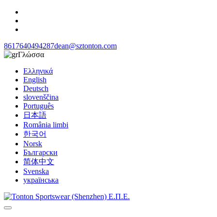
8617640494287
dean@sztonton.com
Γλώσσα
Ελληνικά
English
Deutsch
slovenščina
Português
日本語
România limbi
한국어
Norsk
Български
简体中文
Svenska
українська