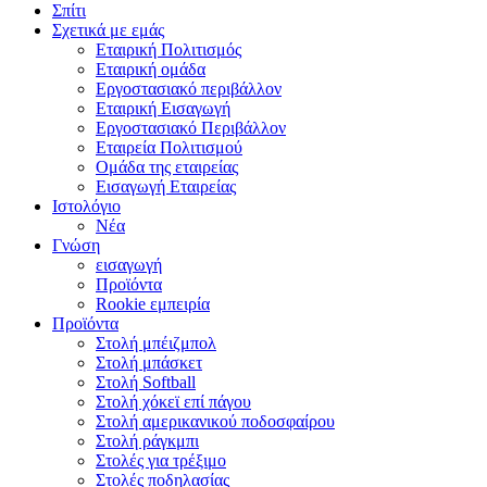
Σπίτι
Σχετικά με εμάς
Εταιρική Πολιτισμός
Εταιρική ομάδα
Εργοστασιακό περιβάλλον
Εταιρική Εισαγωγή
Εργοστασιακό Περιβάλλον
Εταιρεία Πολιτισμού
Ομάδα της εταιρείας
Εισαγωγή Εταιρείας
Ιστολόγιο
Νέα
Γνώση
εισαγωγή
Προϊόντα
Rookie εμπειρία
Προϊόντα
Στολή μπέιζμπολ
Στολή μπάσκετ
Στολή Softball
Στολή χόκεϊ επί πάγου
Στολή αμερικανικού ποδοσφαίρου
Στολή ράγκμπι
Στολές για τρέξιμο
Στολές ποδηλασίας