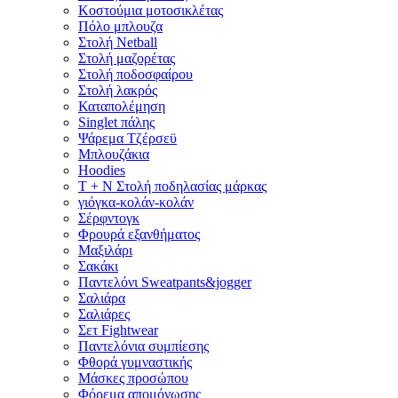
Κοστούμια μοτοσικλέτας
Πόλο μπλουζα
Στολή Netball
Στολή μαζορέτας
Στολή ποδοσφαίρου
Στολή λακρός
Καταπολέμηση
Singlet πάλης
Ψάρεμα Τζέρσεϋ
Μπλουζάκια
Hoodies
T + N Στολή ποδηλασίας μάρκας
γιόγκα-κολάν-κολάν
Σέρφντογκ
Φρουρά εξανθήματος
Μαξιλάρι
Σακάκι
Παντελόνι Sweatpants&jogger
Σαλιάρα
Σαλιάρες
Σετ Fightwear
Παντελόνια συμπίεσης
Φθορά γυμναστικής
Μάσκες προσώπου
Φόρεμα απομόνωσης